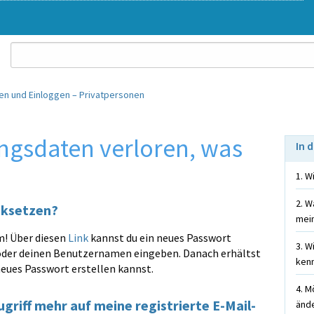
en und Einloggen – Privatpersonen
ngsdaten verloren, was
In d
1. W
2. W
cksetzen?
mein
m! Über diesen
Link
kannst du ein neues Passwort
3. W
 oder deinen Benutzernamen eingeben. Danach erhältst
ken
 neues Passwort erstellen kannst.
4. M
griff mehr auf meine registrierte E-Mail-
änd