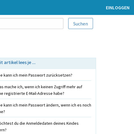
EINLOGGEN
it artikel lees je ...
ie kann ich mein Passwort zurücksetzen?
as mache ich, wenn ich keinen Zugriff mehr auf
e registrierte E-Mail-Adresse habe?
ie kann ich mein Passwort ändern, wenn ich es noch
ne?
öchtest du die Anmeldedaten deines Kindes
ern?